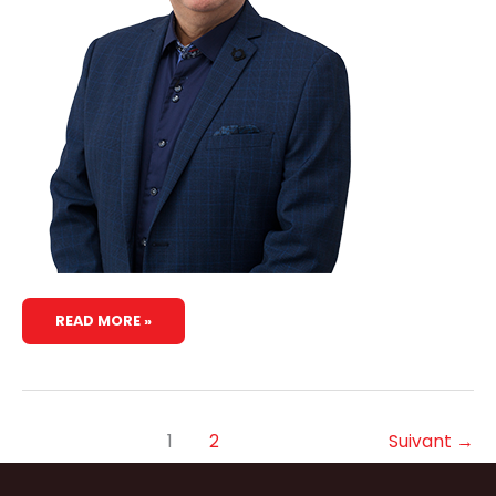
READ MORE »
1
2
Suivant
→