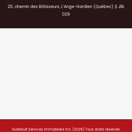
20, chemin des Bâtisseurs, L’Ange-Gardien (Québec) || J8L
0Z9
Guilbault Services Immobiliers Inc. (2026) Tous droits réservés.