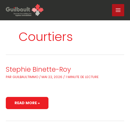
Aller
au
contenu
Courtiers
STEPHIE
Stephie Binette-Roy
BINETTE-
ROY
PAR
GUILBAULTIMMO
/
MAI 22, 2026
/
1 MINUTE DE LECTURE
READ MORE »