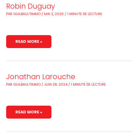
ROBIN
Robin Duguay
DUGUAY
PAR
GUILBAULTIMMO
/
MAI 2, 2025
/
1 MINUTE DE LECTURE
READ MORE »
JONATHAN
Jonathan Larouche
LAROUCHE
PAR
GUILBAULTIMMO
/
JUIN 28, 2024
/
1 MINUTE DE LECTURE
READ MORE »