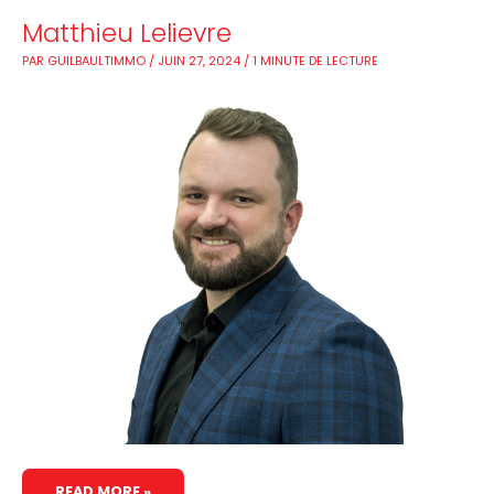
MATTHIEU
Matthieu Lelievre
LELIEVRE
PAR
GUILBAULTIMMO
/
JUIN 27, 2024
/
1 MINUTE DE LECTURE
READ MORE »