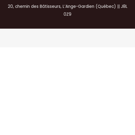
20, chemin des Bâtisseurs, L’Ange-Gardien (Québec) || J8L
0Z9
Guilbault Services Immobiliers Inc. (2026) Tous droits réservés.