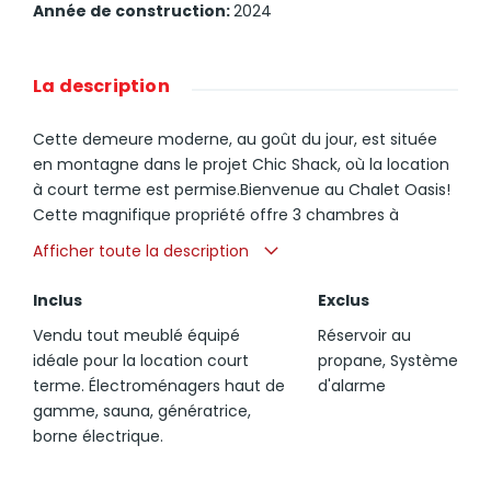
Année de construction
:
2024
La description
Cette demeure moderne, au goût du jour, est située
en montagne dans le projet Chic Shack, où la location
à court terme est permise.Bienvenue au Chalet Oasis!
Cette magnifique propriété offre 3 chambres à
coucher, 2 salles de bains complètes, un vestiaire pour
Afficher toute la description
les skieurs, une cuisine haut de gamme et un salon
chaleureux.À l'extérieur, vous profiterez d'un
Inclus
Exclus
aménagement paysager professionnel, d'une cour
Vendu tout meublé équipé
Réservoir au
intime et d'une superbe terrasse agrémentée d'un
idéale pour la location court
propane, Système
sauna de grande qualité, idéale pour vous détendre
terme. Électroménagers haut de
d'alarme
dans le calme et la sérénité.Le tout est situé à
gamme, sauna, génératrice,
seulement 15 minutes de la prestigieuse station de ski
borne électrique.
Mont-Tremblant et du centre ville.À voir!