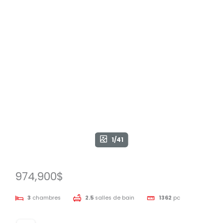
1/41
974,900$
3
chambres
2.5
salles de bain
1362
pc