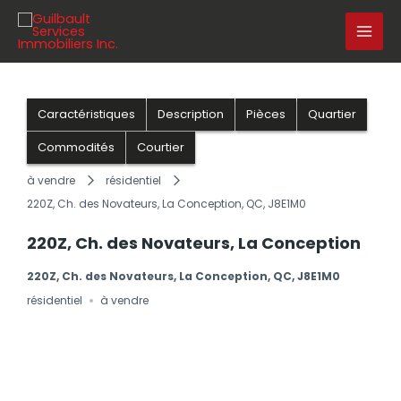
Aller
au
contenu
Caractéristiques
Description
Pièces
Quartier
Commodités
Courtier
à vendre
résidentiel
220Z, Ch. des Novateurs, La Conception, QC, J8E1M0
220Z, Ch. des Novateurs, La Conception
220Z, Ch. des Novateurs, La Conception, QC, J8E1M0
résidentiel
à vendre